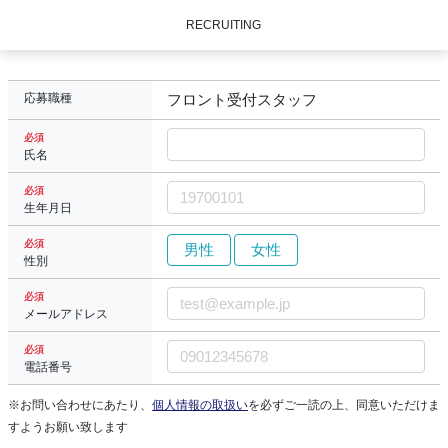
RECRUITING
応募職種
フロント受付スタッフ
必須
氏名
必須
生年月日
必須
男性
女性
性別
必須
メールアドレス
必須
電話番号
※お問い合わせにあたり、
個人情報の取扱い
を必ずご一読の上、同意いただけま
すようお願い致します